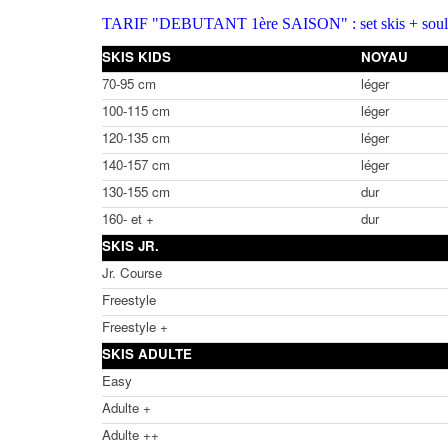
TARIF "DEBUTANT 1ère SAISON" : set skis + soulier
SKIS KIDS
NOYAU
70-95 cm
léger
100-115 cm
léger
120-135 cm
léger
140-157 cm
léger
130-155 cm
dur
160- et +
dur
SKIS JR.
Jr. Course
Freestyle
Freestyle
+
SKIS ADULTE
Easy
Adulte +
Adulte ++