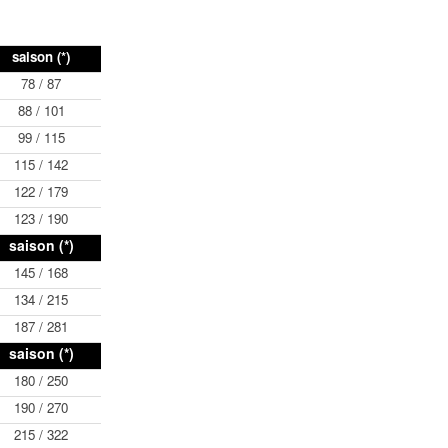
saison (*)
78 / 87
88 / 101
99 / 115
115 / 142
122 / 179
123 / 190
saison (*)
145 / 168
134 / 215
187 / 281
saison (*)
180 / 250
190 / 270
215 / 322