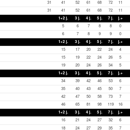
31
41
52
61
68
72
11
31
41
52
61
68
72
11
1+2 j.
3 j.
4 j.
5 j.
7 j.
j.+
5
6
7
8
8
0
6
7
8
9
9
0
1+2 j.
3 j.
4 j.
5 j.
7 j.
j.+
15
17
20
22
24
4
15
19
22
24
26
5
19
20
24
26
34
5
1+2 j.
3 j.
4 j.
5 j.
7 j.
j.+
34
39
42
46
53
6
35
40
43
45
50
7
42
47
50
58
73
7
46
65
81
98
119
16
1+2 j.
3 j.
4 j.
5 j.
7 j.
j.+
16
21
24
27
32
6
18
24
27
29
35
7