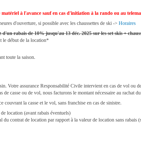
matériel à l'avance sauf en cas d'initiation à la rando ou au telem
ures d'ouverture, si possible avec les chaussettes de ski ->
Horaires
z d'un rabais de 10% jusqu'au 13 déc. 2025 sur les set skis + chaus
 le début de la location*
t toute la saison.
asin. Votre assurance Responsabilité Civile intervient en cas de vol ou d
as de casse ou de vol, nous facturons le montant nécessaire au rachat du
 couvrant la casse et le vol, sans franchise en cas de sinistre.
de location (avant rabais éventuels)
u contrat de location par rapport à la valeur de location sans rabais (sa