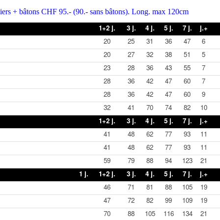
s + bâtons CHF 95.- (90.- sans bâtons). Long. max 120cm
1+2 j.
3 j.
4 j.
5 j.
7 j.
j.+
20
25
31
36
47
6
20
27
32
38
51
5
23
28
36
43
55
7
28
36
42
47
60
7
28
36
42
47
60
9
32
41
70
74
82
10
1+2 j.
3 j.
4 j.
5 j.
7 j.
j.+
41
48
62
77
93
11
41
48
62
77
93
11
59
79
88
94
123
21
1 j.
1+2 j.
3 j.
4 j.
5 j.
7 j.
j.+
46
71
81
88
105
19
47
72
82
99
109
19
70
88
105
116
134
21