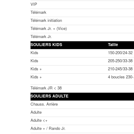
VIP
Télémark
Télémark initiation
Télémark Jr. + (Vice)
Télémark Jr.
SOULIERS KIDS
Taille
Kids
150-200/24-32
Kids
205-250/33-38
Kids +
210-245/33-38
Kids +
4 boucles 230
Télémark JR < 38
SOULIERS ADULTE
Chauss. Arrière
Adulte
Adulte <+
Adulte + / Rando Jr.