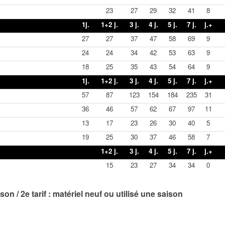
23
27
29
32
41
8
1j.
1+2 j.
3 j.
4 j.
5 j.
7 j.
j.+
27
27
37
47
58
69
9
24
24
34
42
53
63
9
18
25
35
43
54
64
9
1j.
1+2 j.
3 j.
4 j.
5 j.
7 j.
j.+
57
87
123
154
184
235
31
36
46
57
62
67
97
11
13
17
23
26
30
40
5
19
25
30
37
46
58
7
1+2 j.
3 j.
4 j.
5 j.
7 j.
j.+
15
23
27
34
34
0
ison / 2e tarif : matériel neuf ou utilisé une saison