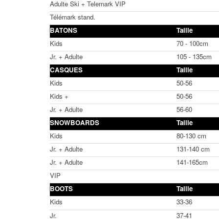
Adulte Ski + Telemark VIP
Télémark stand.
BATONS
Taille
Kids
70 - 100cm
Jr. + Adulte
105 - 135cm
CASQUES
Taille
Kids
50-56
Kids +
50-56
Jr. + Adulte
56-60
SNOWBOARDS
Taille
Kids
80-130 cm
Jr. + Adulte
131-140 cm
Jr. + Adulte
141-165cm
VIP
BOOTS
Taille
Kids
33-36
Jr.
37-41