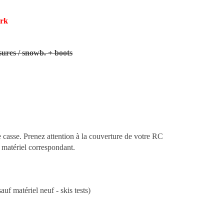
ark
sures / snowb. + boots
e casse. Prenez attention à la couverture de votre RC
 matériel correspondant.
uf matériel neuf - skis tests)