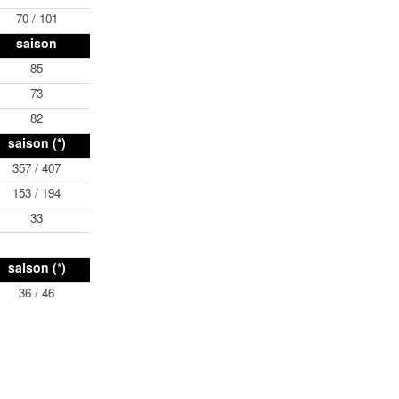
70 / 101
saison
85
73
82
saison (*)
357 / 407
153 / 194
33
saison (*)
36 / 46